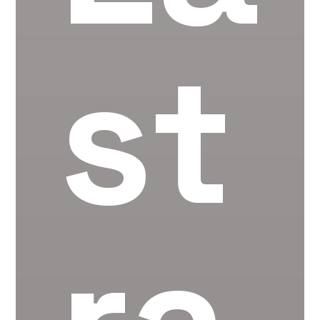
st
ra