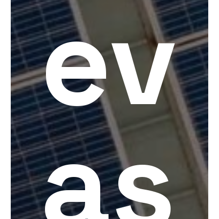
ev
as